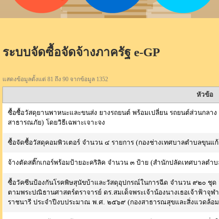
ระบบจัดซื้อจัดจ้างภาครัฐ e-GP
แสดงข้อมูลตั้งแต่ 81 ถึง 90 จากข้อมูล 1352
หัวข้อ
ซื้อซื้อวัสดุยานพาหนะและขนส่ง ยางรถยนต์ พร้อมเปลี่ยน รถยนต์ส่วนก
สาธารณภัย) โดยวิธีเฉพาะเจาะจง
ซื้อจัดซื้อวัสดุคอมพิวเตอร์ จำนวน ๔ รายการ (กองช่างเทศบาลตำบลขุนแก้
จ้างตัดสติ๊กเกอร์พร้อมป้ายอะคริลิค จำนวน ๓ ป้าย (สำนักปลัดเทศบาลตำบ
ซื้อวัคซีนป้องกันโรคพิษสุนัขบ้าและวัสดุอุปกรณ์ในการฉีด จำนวน ๙๒๐ ช
ตามพระปณิธานศาสตร์ตราจารย์ ดร.สมเด็จพระเจ้าน้องนางเธอเจ้าฟ้าจุฬา
ราชนารี ประจำปีงบประมาณ พ.ศ. ๒๕๖๙ (กองสาธารณสุขและสิ่งแวดล้อม)