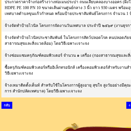
ประกวดราคาจ้างก่อสร้างวางท่อเมนประปา ถนนเลียบคลองบางออคร (ฝั่งใต้)
HDPE PE 100 PN 10 ขนาดเส้นผ่านศูนย์กลาง 3 นิ้ว ยาว 930 เมตร พ
เทศบาลตำบลขุนแก้วกำหนด พร้อมป้ายประชาสัมพันธ์โครงการ จำนวน 1 ป้าย
จ้างจัดทำป้ายไวนิล โครงการจัดงานวันเทศบาล ประจำปี ๒๕๖๙ (งานธุรก
จ้างจัดทำป้ายไวนิลประชาสัมพันธ์ ในโครงการสัตว์ปลอดโรค คนปลอดภัย
สาธารณสุขและสิ่งแวดล้อม) โดยวิธีเฉพาะเจาะจง
จ้างซ่อมแซมครุภัณฑ์คอมพิวเตอร์ จำนวน ๑ เครื่อง (กองสาธารณสุขและสิ
ซื้อครุภัณฑ์คอมพิวเตอร์หรืออิเล็กทรอนิกส์ เครื่องคอมพิวเตอร์สำหรับ
วิธีเฉพาะเจาะจง
จ้างเหมาติดตั้งเต็นท์ สำหรับใช้ในโครงการผู้สูงอายุ สุขใจ สูงวัยอย่า
การ สำนักปลัดเทศบาล) โดยวิธีเฉพาะเจาะจง
กลับ
4