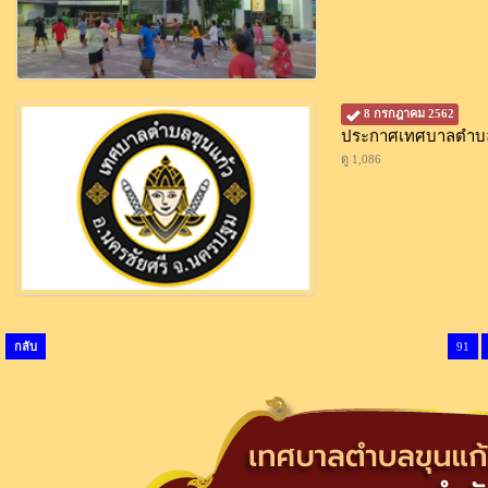
8 กรกฎาคม 2562
ประกาศเทศบาลตำบลขุ
ดู 1,086
กลับ
91