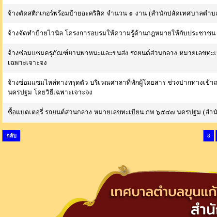
จ้างตัดสติกเกอร์พร้อมป้ายอะคริลิค จำนวน ๑ งาน (สำนักปลัดเทศบาลตำบ
จ้างจัดทำป้ายไวนิล โครงการอบรมให้ความรู้ด้านกฎหมายให้กับประชาช
จ้างซ่อมแซมครุภัณฑ์ยานพาหนะและขนส่ง รถยนต์ส่วนกลาง หมายเลขทะเ
เฉพาะเจาะจง
จ้างซ่อมแซมไหล่ทางทรุดตัว บริเวณศาลาที่พักผู้โดยสาร ช่วงปากทางเข้าถน
นครปฐม โดยวิธีเฉพาะเจาะจง
ซื้อแบตเตอรี่ รถยนต์ส่วนกลาง หมายเลขทะเบียน กพ ๖๕๔๗ นครปฐม (สำน
กลับ
8